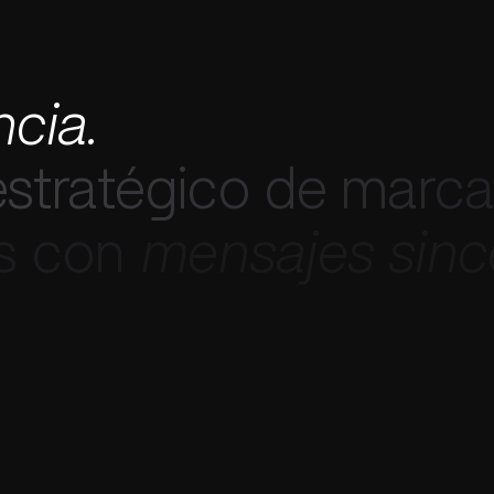
n
c
i
a
.
e
s
t
r
a
t
é
g
i
c
o
d
e
m
a
r
c
a
s
c
o
n
m
e
n
s
a
j
e
s
s
i
n
c