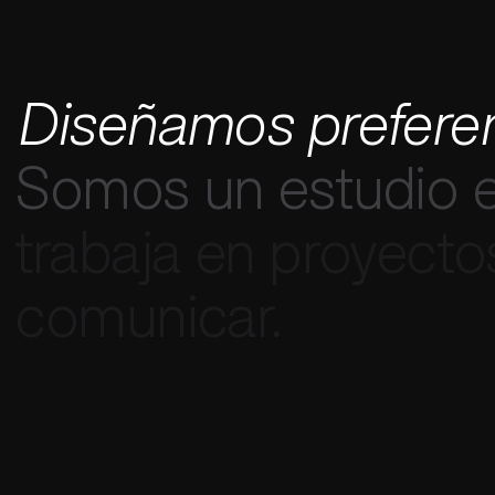
D
i
s
e
ñ
a
m
o
s
p
r
e
f
e
r
e
S
o
m
o
s
u
n
e
s
t
u
d
i
o
t
r
a
b
a
j
a
e
n
p
r
o
y
e
c
t
o
c
o
m
u
n
i
c
a
r
.