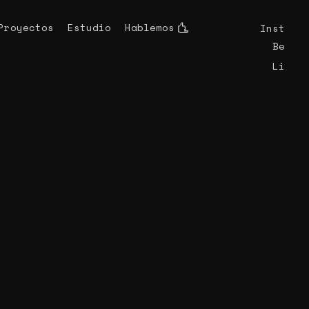
instagra
Proyectos
Estudio
Hablemos
behance
linkedin