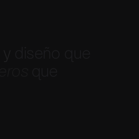
y
d
i
s
e
ñ
o
q
u
e
e
r
o
s
q
u
e