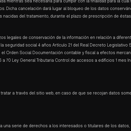
a mientras sea necesaria para cumplir con la finalidad para la cua
ados. Dicha cancelación dará lugar al bloqueo de los datos conservá
s nacidas del tratamiento, durante el plazo de prescripción de éstas
plazos legales de conservación de la información en relación a di
a seguridad social 4 años Artículo 21 del Real Decreto Legislativo 
en el Orden Social Documentación contable y fiscal a efectos merc
66 a 70 Ley General Tributaria Control de accesos a edificios 1 mes I
ratar a través del sitio web, en caso de que se recojan datos some
 una serie de derechos a los interesados o titulares de los datos, u