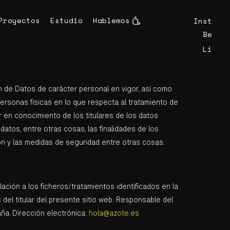
instagra
Proyectos
Estudio
Hablemos
behance
linkedin
n de Datos de carácter personal en vigor, así como
personas físicas en lo que respecta al tratamiento de
r en conocimiento de los titulares de los datos
atos, entre otras cosas, las finalidades de los
ón y las medidas de seguridad entre otras cosas.
ción a los ficheros/tratamientos identificados en la
 del titular del presente sitio web: Responsable del
aña. Dirección electrónica:
hola@azote.es