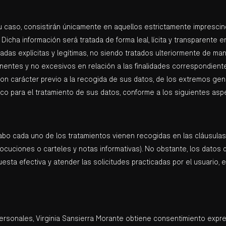
 caso, consistirán únicamente en aquellos estrictamente imprescindib
 Dicha información será tratada de forma leal, lícita y transparente e
das explícitas y legítimas, no siendo tratados ulteriormente de man
entes y no excesivos en relación a las finalidades correspondient
 con carácter previo a la recogida de sus datos, de los extremos ge
co para el tratamiento de sus datos, conforme a los siguientes asp
 cabo cada uno de los tratamientos vienen recogidas en las cláusula
 locuciones o carteles y notas informativas). No obstante, los datos
esta efectiva y atender las solicitudes practicadas por el usuario, es
personales, Virginia Sansierra Morante obtiene consentimiento expre