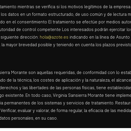
amiento mientras se verifica si los motivos legítimos de la empresa
 los datos en un formato estructurado, de uso común y de lectura me
ado en el consentimiento El tratamiento se efectúe por medios aut
utoridad de control competente Los interesados podrán ejercitar los
 siguiente dirección:
hola@azote.es
indicando en la línea de Asunto
a la mayor brevedad posible y teniendo en cuenta los plazos previst
erra Morante son aquellas requeridas, de conformidad con lo establ
o de la técnica, los costes de aplicación y la naturaleza, el alcance,
derechos y las libertades de las personas físicas, tiene establecid
sgo existente. En todo caso, Virginia Sansierra Morante tiene imple
iencia permanentes de los sistemas y servicios de tratamiento. Restau
Verificar, evaluar y valorar, de forma regular, la eficacia de las med
s datos personales, en su caso.