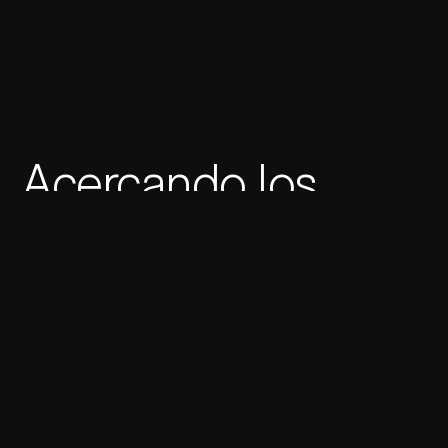
Acercando los
mundos del golf y
la moda urbana.
Cliente
Manors Golf
Industria
Moda
Publicado
REINO UNIDO, 2020
+
+
Servicios
Branding
Digital